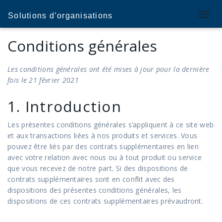
T
Solutions d’organisations
o
g
Conditions générales
g
l
Les conditions générales ont été mises à jour pour la dernière
e
fois le 21 février 2021
n
a
1. Introduction
v
i
Les présentes conditions générales s’appliquent à ce site web
g
et aux transactions liées à nos produits et services. Vous
a
pouvez être liés par des contrats supplémentaires en lien
t
avec votre relation avec nous ou à tout produit ou service
i
que vous recevez de notre part. Si des dispositions de
o
contrats supplémentaires sont en conflit avec des
n
dispositions des présentes conditions générales, les
dispositions de ces contrats supplémentaires prévaudront.